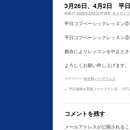
3月26日、4月2日 
投稿日:
2026年2月4日
作成者:
ネイティブ
平日コブベーシックレッスン② 
平日コブベーシックレッスン③
都合によりレッスンを中止とさ
よろしくお願い申し上げます。
カテゴリー:
未分類
パーマリンク
←
平日基礎＆実践フリープラン④ 1/27.2
コメントを残す
メールアドレスが公開されるこ