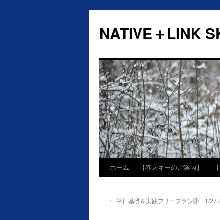
NATIVE＋LINK SK
ホーム
【春スキーのご案内】
【
←
平日基礎＆実践フリープラン④ 1/27.2