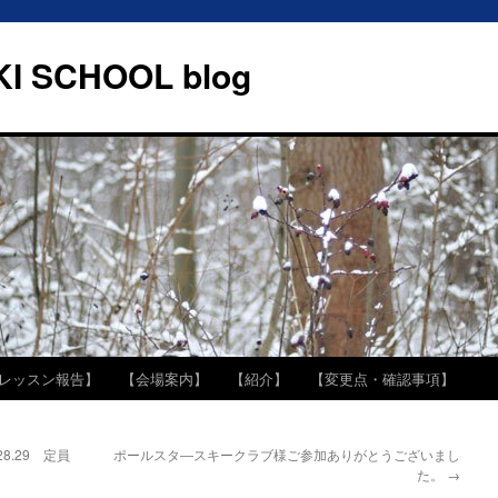
I SCHOOL blog
レッスン報告】
【会場案内】
【紹介】
【変更点・確認事項】
8.29 定員
ポールスタ―スキークラブ様ご参加ありがとうございまし
た。
→