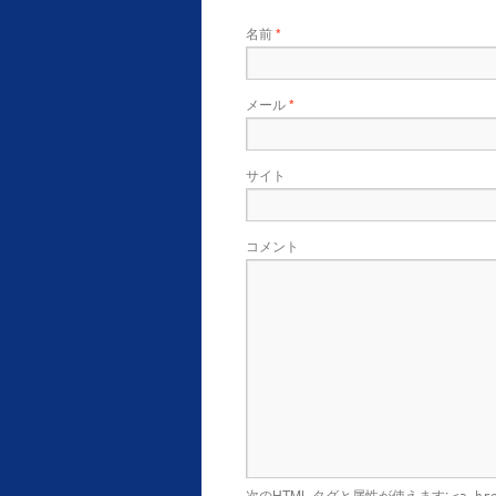
名前
*
メール
*
サイト
コメント
次の
HTML
タグと属性が使えます: