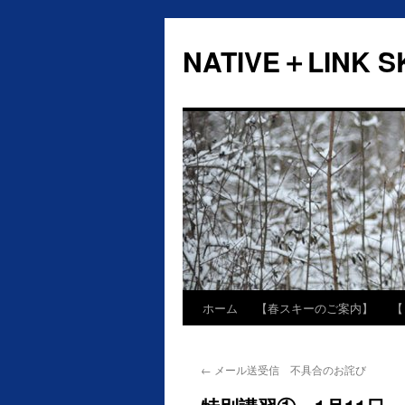
NATIVE＋LINK SK
ホーム
【春スキーのご案内】
【
←
メール送受信 不具合のお詫び