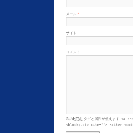
メール
*
サイト
コメント
次の
HTML
タグと属性が使えます:
<a hr
<blockquote cite=""> <cite> <cod