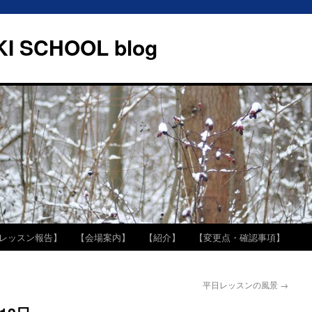
I SCHOOL blog
レッスン報告】
【会場案内】
【紹介】
【変更点・確認事項】
平日レッスンの風景
→