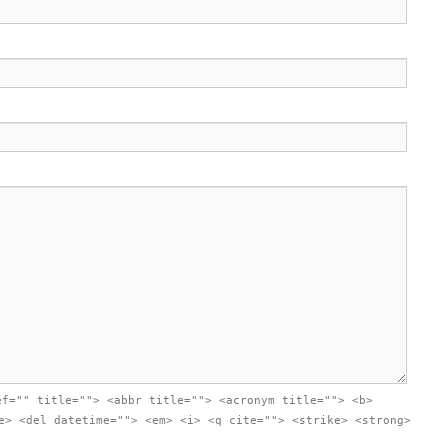
ef="" title=""> <abbr title=""> <acronym title=""> <b>
e> <del datetime=""> <em> <i> <q cite=""> <strike> <strong>