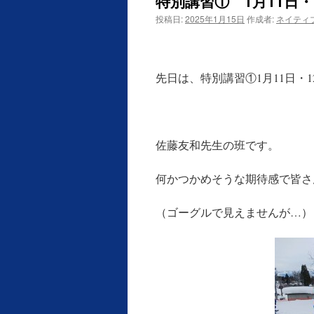
特別講習① 1月11日・
投稿日:
2025年1月15日
作成者:
ネイティ
先日は、特別講習①1月11日・
佐藤友和先生の班です。
何かつかめそうな期待感で皆さ
（ゴーグルで見えませんが…）