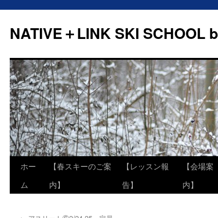
NATIVE＋LINK SKI SCHOOL b
ホー
【春スキーのご案
【レッスン報
【会場案
ム
内】
告】
内】
←
アスリート⑥2/24.25 定員