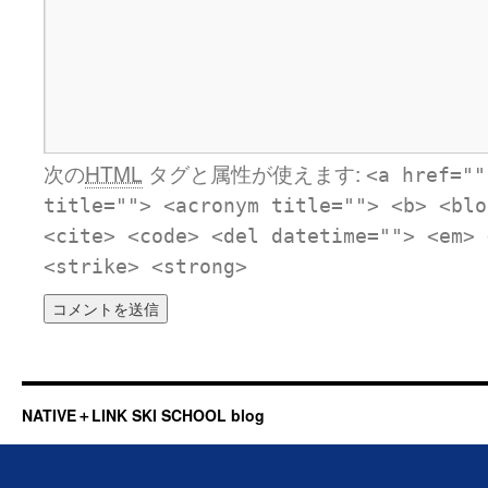
次の
HTML
タグと属性が使えます:
<a href=""
title=""> <acronym title=""> <b> <blo
<cite> <code> <del datetime=""> <em> 
<strike> <strong>
NATIVE＋LINK SKI SCHOOL blog